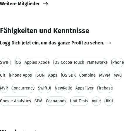
Weitere Mitglieder
Fähigkeiten und Kenntnisse
Logg Dich jetzt ein, um das ganze Profil zu sehen.
SWIFT
iOS
Apples Xcode
iOS Cocoa Touch Frameworks
iPhone
Git
iPhone Apps
JSON
Apps
iOS SDK
Combine
MVVM
MVC
MVP
Concurrency
SwiftUI
NewRelic
AppsFlyer
Firebase
Google Analytics
SPM
Cocoapods
Unit Tests
Agile
UIKit