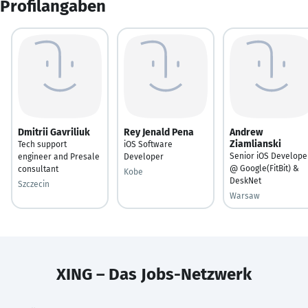
Profilangaben
Dmitrii Gavriliuk
Rey Jenald Pena
Andrew
Ziamlianski
Tech support
iOS Software
Senior iOS Develope
engineer and Presale
Developer
@ Google(FitBit) &
consultant
Kobe
DeskNet
Szczecin
Warsaw
XING – Das Jobs-Netzwerk