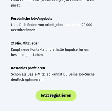
Entdecke mit XING genau den Job, der wirklich zu Dir
passt.
Persönliche Job-Angebote
Lass Dich finden von Arbeitgebern und über 20.000
Recruiter·innen.
21 Mio. Mitglieder
Knüpf neue Kontakte und erhalte Impulse für ein
besseres Job-Leben.
Kostenlos profitieren
Schon als Basis-Mitglied kannst Du Deine Job-Suche
deutlich optimieren.
Jetzt registrieren