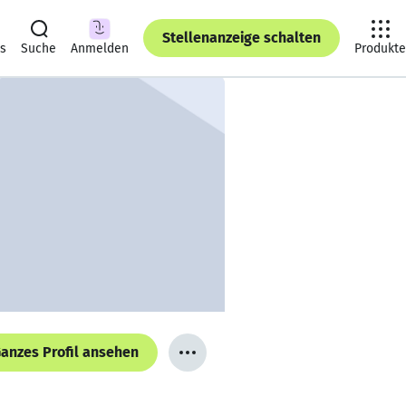
Stellenanzeige schalten
ts
Suche
Anmelden
Produkte
anzes Profil ansehen