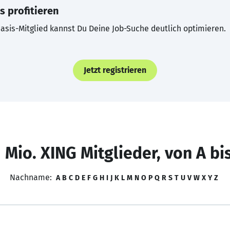
s profitieren
asis-Mitglied kannst Du Deine Job-Suche deutlich optimieren.
Jetzt registrieren
 Mio. XING Mitglieder, von A bi
Nachname:
A
B
C
D
E
F
G
H
I
J
K
L
M
N
O
P
Q
R
S
T
U
V
W
X
Y
Z