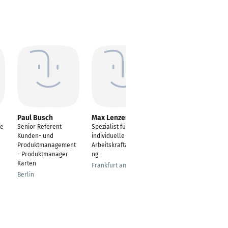
Paul Busch
Max Lenzen
Peter Gottstein
te
Senior Referent
Spezialist für
Stv. Bereichsleiter
Kunden- und
individuelle
Strategische
Produktmanagement
Arbeitskraftabsicheru
Grundsatzfragen (in
- Produktmanager
ng
Stabsstelle KS)
Karten
Frankfurt am Main
München
Berlin