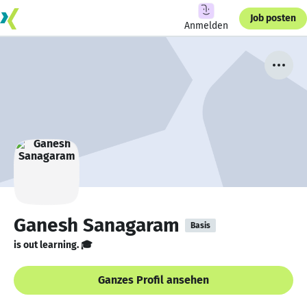
Job posten
Anmelden
Ganesh Sanagaram
Basis
is out learning. 🎓
Ganzes Profil ansehen