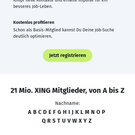
Knüpf neue Kontakte und erhalte Impulse für ein
besseres Job-Leben.
Kostenlos profitieren
Schon als Basis-Mitglied kannst Du Deine Job-Suche
deutlich optimieren.
Jetzt registrieren
21 Mio. XING Mitglieder, von A bis Z
Nachname:
A
B
C
D
E
F
G
H
I
J
K
L
M
N
O
P
Q
R
S
T
U
V
W
X
Y
Z