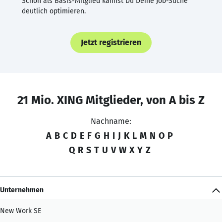
Schon als Basis-Mitglied kannst Du Deine Job-Suche
deutlich optimieren.
Jetzt registrieren
21 Mio. XING Mitglieder, von A bis Z
Nachname:
A
B
C
D
E
F
G
H
I
J
K
L
M
N
O
P
Q
R
S
T
U
V
W
X
Y
Z
Unternehmen
New Work SE