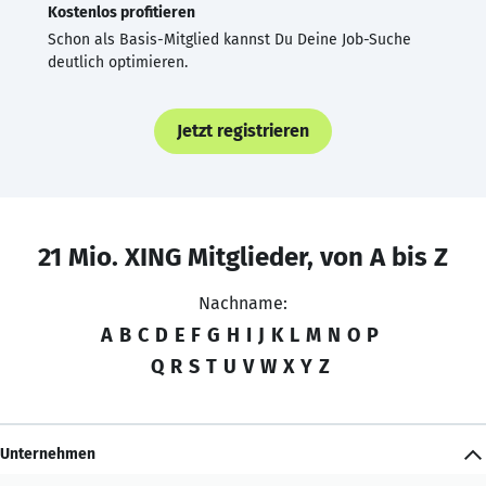
Kostenlos profitieren
Schon als Basis-Mitglied kannst Du Deine Job-Suche
deutlich optimieren.
Jetzt registrieren
21 Mio. XING Mitglieder, von A bis Z
Nachname:
A
B
C
D
E
F
G
H
I
J
K
L
M
N
O
P
Q
R
S
T
U
V
W
X
Y
Z
Unternehmen