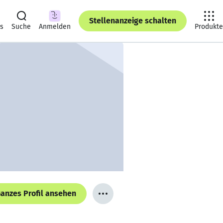
Stellenanzeige schalten
ts
Suche
Anmelden
Produkte
anzes Profil ansehen