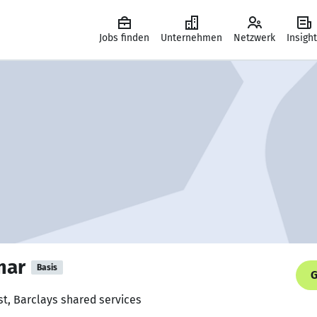
Jobs finden
Unternehmen
Netzwerk
Insigh
mar
Basis
G
st, Barclays shared services