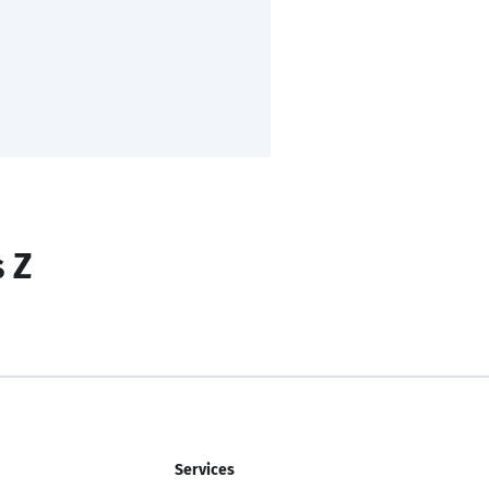
s Z
Services