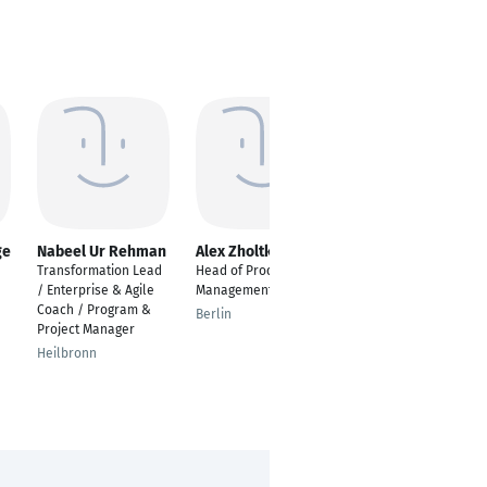
ge
Nabeel Ur Rehman
Alex Zholtkevych
Besim Abazi
Transformation Lead
Head of Product
---
/ Enterprise & Agile
Management
Nuremberg
Coach / Program &
Berlin
Project Manager
Heilbronn