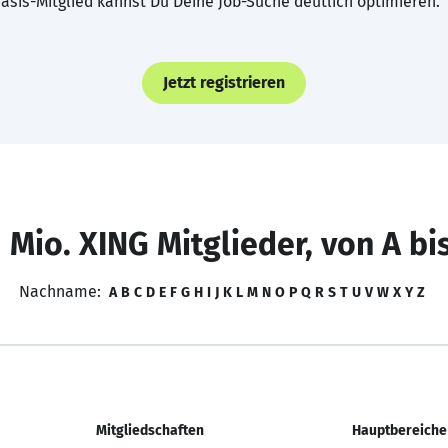
asis-Mitglied kannst Du Deine Job-Suche deutlich optimieren.
Jetzt registrieren
 Mio. XING Mitglieder, von A bi
Nachname:
A
B
C
D
E
F
G
H
I
J
K
L
M
N
O
P
Q
R
S
T
U
V
W
X
Y
Z
Mitgliedschaften
Hauptbereiche