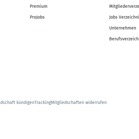
Premium
Mitgliederverz
ProJobs
Jobs Verzeichn
Unternehmen
Berufsverzeich
edschaft kündigen
Tracking
Mitgliedschaften widerrufen