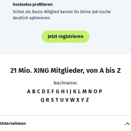
Kostenlos profitieren
Schon als Basis-Mitglied kannst Du Deine Job-Suche
deutlich optimieren.
Jetzt registrieren
21 Mio. XING Mitglieder, von A bis Z
Nachname:
A
B
C
D
E
F
G
H
I
J
K
L
M
N
O
P
Q
R
S
T
U
V
W
X
Y
Z
Unternehmen