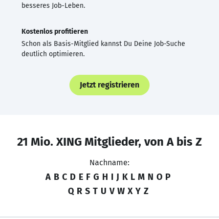
besseres Job-Leben.
Kostenlos profitieren
Schon als Basis-Mitglied kannst Du Deine Job-Suche
deutlich optimieren.
Jetzt registrieren
21 Mio. XING Mitglieder, von A bis Z
Nachname:
A
B
C
D
E
F
G
H
I
J
K
L
M
N
O
P
Q
R
S
T
U
V
W
X
Y
Z