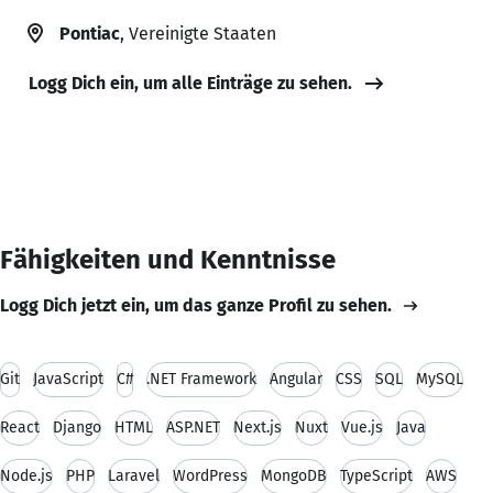
Pontiac
, Vereinigte Staaten
Logg Dich ein, um alle Einträge zu sehen.
Fähigkeiten und Kenntnisse
Logg Dich jetzt ein, um das ganze Profil zu sehen.
Git
JavaScript
C#
.NET Framework
Angular
CSS
SQL
MySQL
React
Django
HTML
ASP.NET
Next.js
Nuxt
Vue.js
Java
Node.js
PHP
Laravel
WordPress
MongoDB
TypeScript
AWS