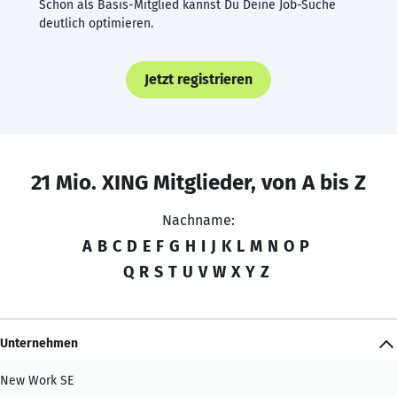
Schon als Basis-Mitglied kannst Du Deine Job-Suche
deutlich optimieren.
Jetzt registrieren
21 Mio. XING Mitglieder, von A bis Z
Nachname:
A
B
C
D
E
F
G
H
I
J
K
L
M
N
O
P
Q
R
S
T
U
V
W
X
Y
Z
Unternehmen
New Work SE