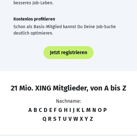
besseres Job-Leben.
Kostenlos profitieren
Schon als Basis-Mitglied kannst Du Deine Job-Suche
deutlich optimieren.
Jetzt registrieren
21 Mio. XING Mitglieder, von A bis Z
Nachname:
A
B
C
D
E
F
G
H
I
J
K
L
M
N
O
P
Q
R
S
T
U
V
W
X
Y
Z