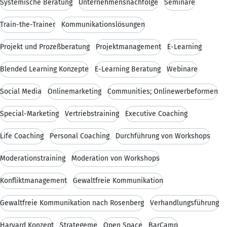
Systemische Beratung
Unternehmensnachfolge
Seminare
Train-the-Trainer
Kommunikationslösungen
Projekt und Prozeßberatung
Projektmanagement
E-Learning
Blended Learning Konzepte
E-Learning Beratung
Webinare
Social Media
Onlinemarketing
Communities; Onlinewerbeformen
Special-Marketing
Vertriebstraining
Executive Coaching
Life Coaching
Personal Coaching
Durchführung von Workshops
Moderationstraining
Moderation von Workshops
Konfliktmanagement
Gewaltfreie Kommunikation
Gewaltfreie Kommunikation nach Rosenberg
Verhandlungsführung
Harvard Konzept
Strategeme
Open Space
BarCamp