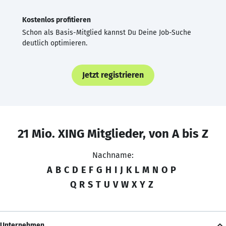
Kostenlos profitieren
Schon als Basis-Mitglied kannst Du Deine Job-Suche
deutlich optimieren.
Jetzt registrieren
21 Mio. XING Mitglieder, von A bis Z
Nachname:
A
B
C
D
E
F
G
H
I
J
K
L
M
N
O
P
Q
R
S
T
U
V
W
X
Y
Z
Unternehmen