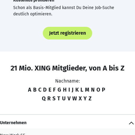
Kostenlos profitieren
Schon als Basis-Mitglied kannst Du Deine Job-Suche
deutlich optimieren.
Jetzt registrieren
21 Mio. XING Mitglieder, von A bis Z
Nachname:
A
B
C
D
E
F
G
H
I
J
K
L
M
N
O
P
Q
R
S
T
U
V
W
X
Y
Z
Unternehmen