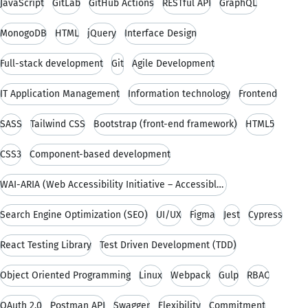
JavaScript
GitLab
GitHub Actions
RESTful API
GraphQL
MonogoDB
HTML
jQuery
Interface Design
Full-stack development
Git
Agile Development
IT Application Management
Information technology
Frontend
SASS
Tailwind CSS
Bootstrap (front-end framework)
HTML5
CSS3
Component-based development
WAI-ARIA (Web Accessibility Initiative – Accessible Rich Internet Applications)
Search Engine Optimization (SEO)
UI/UX
Figma
Jest
Cypress
React Testing Library
Test Driven Development (TDD)
Object Oriented Programming
Linux
Webpack
Gulp
RBAC
OAuth 2.0
Postman API
Swagger
Flexibility
Commitment