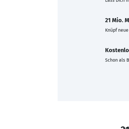
Lass Dich f
21 Mio. M
Knüpf neue 
Kostenlo
Schon als B