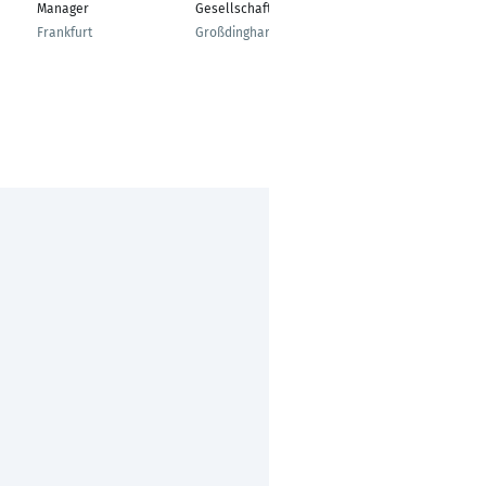
Manager
Gesellschafter
Test
Frankfurt
Großdingharting
Dresden