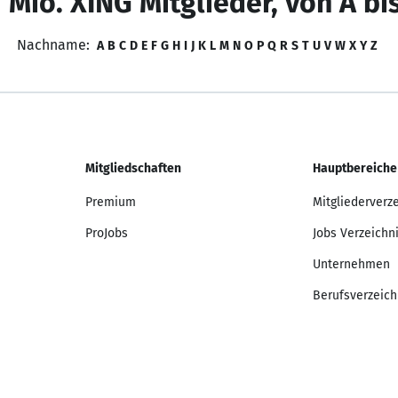
 Mio. XING Mitglieder, von A bi
Nachname:
A
B
C
D
E
F
G
H
I
J
K
L
M
N
O
P
Q
R
S
T
U
V
W
X
Y
Z
Mitgliedschaften
Hauptbereiche
Premium
Mitgliederverz
ProJobs
Jobs Verzeichn
Unternehmen
Berufsverzeich