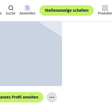
Stellenanzeige schalten
ts
Suche
Anmelden
Produkte
anzes Profil ansehen