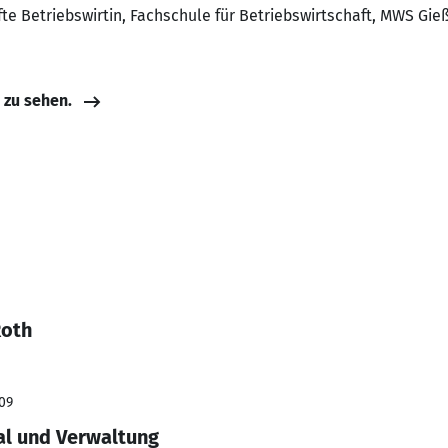
fte Betriebswirtin, Fachschule für Betriebswirtschaft, MWS Gie
e zu sehen.
Roth
009
al und Verwaltung