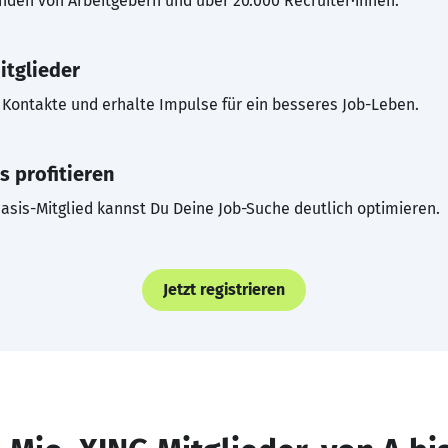
inden von Arbeitgebern und über 20.000 Recruiter·innen.
itglieder
Kontakte und erhalte Impulse für ein besseres Job-Leben.
s profitieren
asis-Mitglied kannst Du Deine Job-Suche deutlich optimieren.
Jetzt registrieren