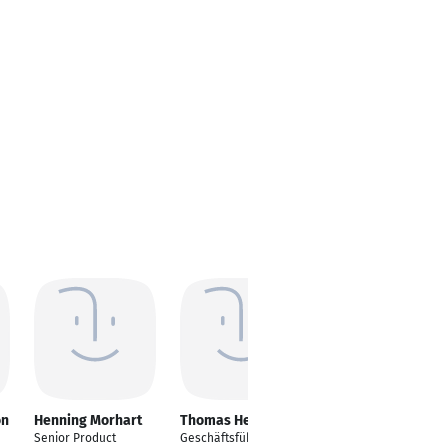
on
Henning Morhart
Thomas Heger
Kerstin Schoene
Senior Product
Geschäftsführender
Consultant Software-