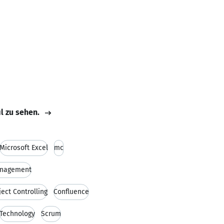
il zu sehen.
Microsoft Excel
mc
anagement
ject Controlling
Confluence
Technology
Scrum