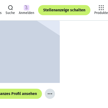
Stellenanzeige schalten
ts
Suche
Anmelden
Produkte
anzes Profil ansehen