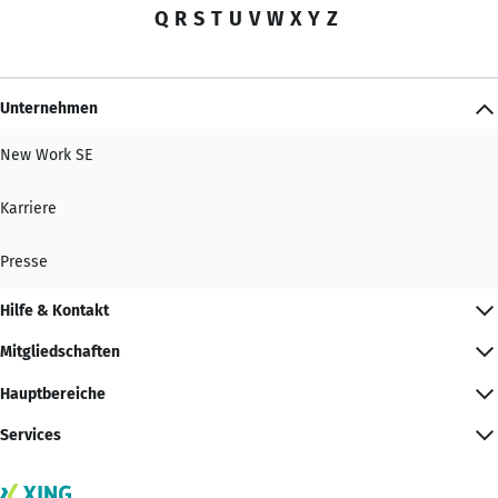
Q
R
S
T
U
V
W
X
Y
Z
Unternehmen
New Work SE
Karriere
Presse
Hilfe & Kontakt
Mitgliedschaften
Hauptbereiche
Services