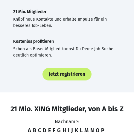
21 Mio. Mitglieder
Knüpf neue Kontakte und erhalte Impulse für ein
besseres Job-Leben.
Kostenlos profitieren
Schon als Basis-Mitglied kannst Du Deine Job-Suche
deutlich optimieren.
Jetzt registrieren
21 Mio. XING Mitglieder, von A bis Z
Nachname:
A
B
C
D
E
F
G
H
I
J
K
L
M
N
O
P