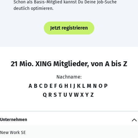
Schon als Basis-Mitglied kannst Du Deine Job-Suche
deutlich optimieren.
Jetzt registrieren
21 Mio. XING Mitglieder, von A bis Z
Nachname:
A
B
C
D
E
F
G
H
I
J
K
L
M
N
O
P
Q
R
S
T
U
V
W
X
Y
Z
Unternehmen
New Work SE