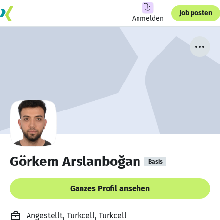
Job posten
Anmelden
Görkem Arslanboğan
Basis
Ganzes Profil ansehen
Angestellt, Turkcell, Turkcell