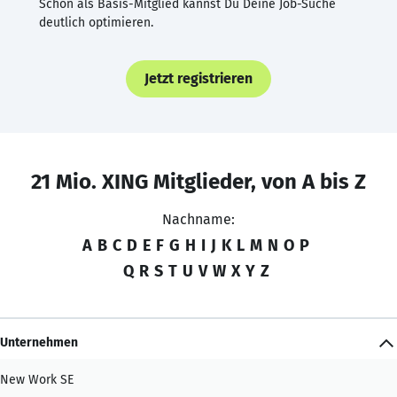
Schon als Basis-Mitglied kannst Du Deine Job-Suche
deutlich optimieren.
Jetzt registrieren
21 Mio. XING Mitglieder, von A bis Z
Nachname:
A
B
C
D
E
F
G
H
I
J
K
L
M
N
O
P
Q
R
S
T
U
V
W
X
Y
Z
Unternehmen
New Work SE