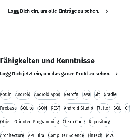
Logg Dich ein, um alle Einträge zu sehen.
Fähigkeiten und Kenntnisse
Logg Dich jetzt ein, um das ganze Profil zu sehen.
Kotlin
Android
Android Apps
Retrofit
Java
Git
Gradle
Firebase
SQLite
JSON
REST
Android Studio
Flutter
SQL
C#
Object Oriented Programming
Clean Code
Repository
Architecture
API
Jira
Computer Science
FinTech
MVC