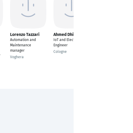
Lorenzo Tazzari
Ahmed Dhia Labidi
Marko Cvijanovic
Automation and
IoT and Electric
PLC programmer in a
Maintenance
Engineer
RIMAC Technology
manager
project (Battery pack
Cologne
r
assembly)
Voghera
Munich