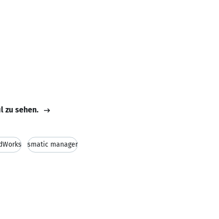
il zu sehen.
idWorks
smatic manager