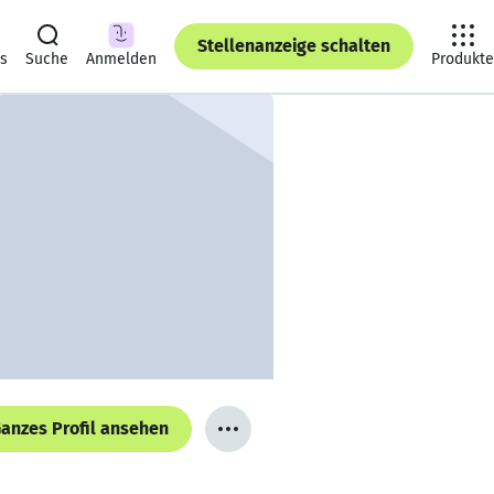
Stellenanzeige schalten
ts
Suche
Anmelden
Produkte
anzes Profil ansehen