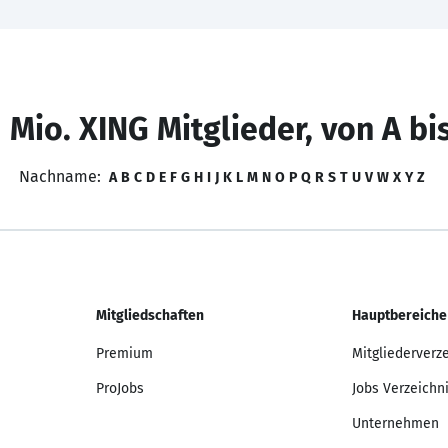
 Mio. XING Mitglieder, von A bi
Nachname:
A
B
C
D
E
F
G
H
I
J
K
L
M
N
O
P
Q
R
S
T
U
V
W
X
Y
Z
Mitgliedschaften
Hauptbereiche
Premium
Mitgliederverz
ProJobs
Jobs Verzeichn
Unternehmen