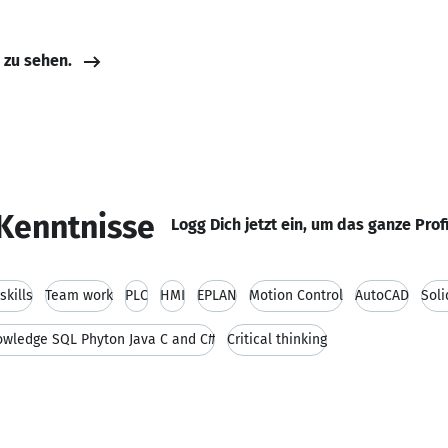
e zu sehen.
Kenntnisse
Logg Dich jetzt ein, um das ganze Prof
kills
Team work
PLC
HMI
EPLAN
Motion Control
AutoCAD
Sol
owledge SQL Phyton Java C and C#
Critical thinking