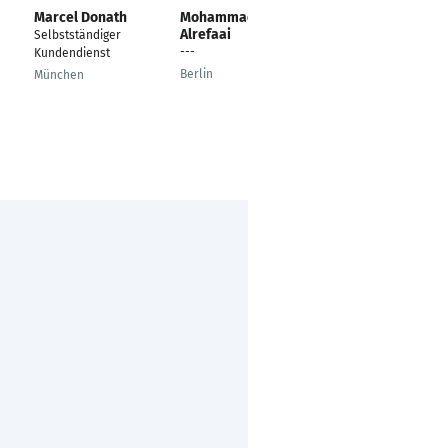
Marcel Donath
Mohammad
Nuno Aranda
Alrefaai
Selbstständiger
Trail Planning
---
Kundendienst
Düsseldorf
Berlin
München