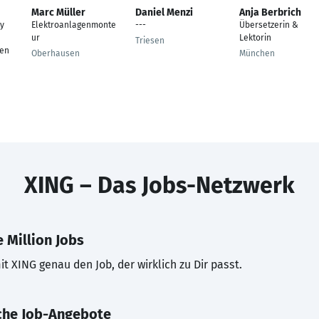
Marc Müller
Daniel Menzi
Anja Berbrich
ty
Elektroanlagenmonte
---
Übersetzerin &
ur
Lektorin
Triesen
ien
Oberhausen
München
XING – Das Jobs-Netzwerk
 Million Jobs
t XING genau den Job, der wirklich zu Dir passt.
che Job-Angebote