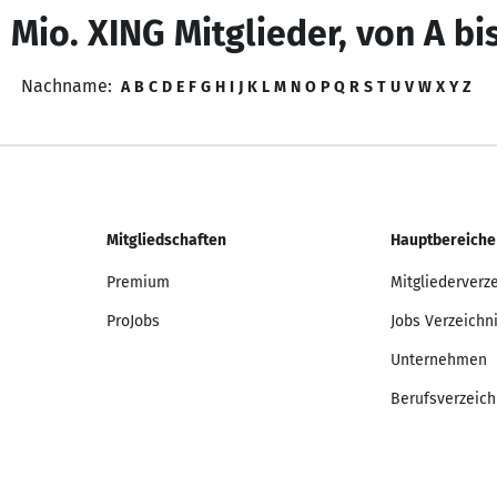
 Mio. XING Mitglieder, von A bi
Nachname:
A
B
C
D
E
F
G
H
I
J
K
L
M
N
O
P
Q
R
S
T
U
V
W
X
Y
Z
Mitgliedschaften
Hauptbereiche
Premium
Mitgliederverz
ProJobs
Jobs Verzeichn
Unternehmen
Berufsverzeich