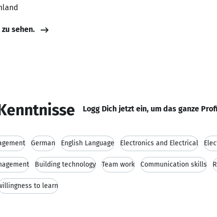
hland
e zu sehen.
Kenntnisse
Logg Dich jetzt ein, um das ganze Prof
agement
German
English Language
Electronics and Electrical
Elec
anagement
Building technology
Team work
Communication skills
R
willingness to learn