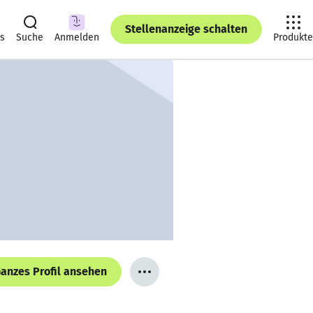
Stellenanzeige schalten
ts
Suche
Anmelden
Produkte
anzes Profil ansehen