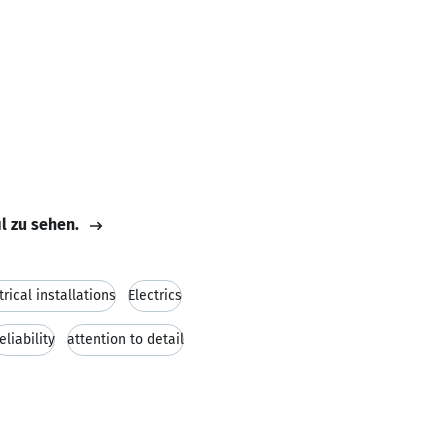
il zu sehen.
trical installations
Electrics
eliability
attention to detail