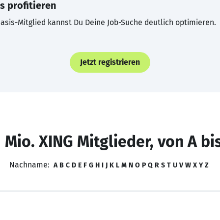
s profitieren
asis-Mitglied kannst Du Deine Job-Suche deutlich optimieren.
Jetzt registrieren
 Mio. XING Mitglieder, von A bi
Nachname:
A
B
C
D
E
F
G
H
I
J
K
L
M
N
O
P
Q
R
S
T
U
V
W
X
Y
Z