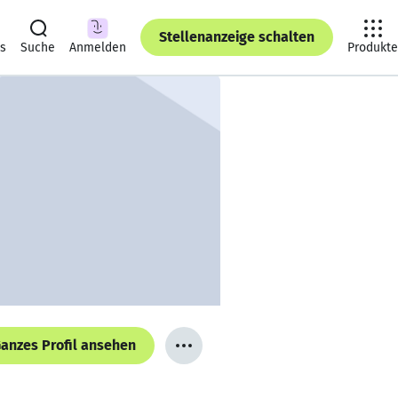
Stellenanzeige schalten
ts
Suche
Anmelden
Produkte
anzes Profil ansehen