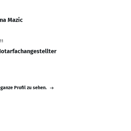
na Mazic
11
otarfachangestellter
 ganze Profil zu sehen.