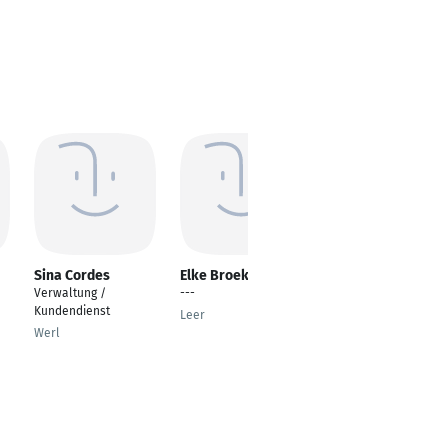
Sina Cordes
Elke Broek
Christine Tille
Verwaltung /
---
Rechtsanwaltsfachan
Kundendienst
gestellte
Leer
Werl
Geiselbach