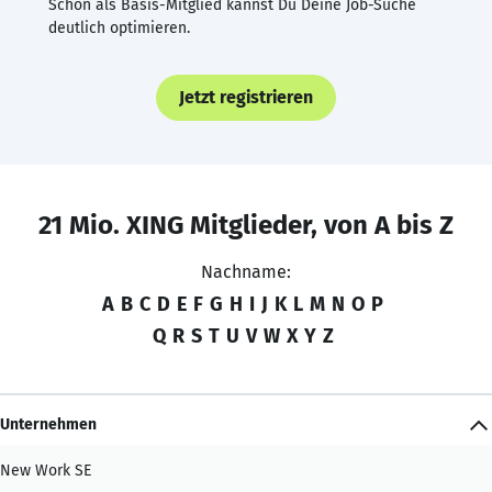
Schon als Basis-Mitglied kannst Du Deine Job-Suche
deutlich optimieren.
Jetzt registrieren
21 Mio. XING Mitglieder, von A bis Z
Nachname:
A
B
C
D
E
F
G
H
I
J
K
L
M
N
O
P
Q
R
S
T
U
V
W
X
Y
Z
Unternehmen
New Work SE