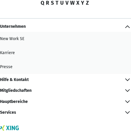
Q
R
S
T
U
V
W
X
Y
Z
Unternehmen
New Work SE
Karriere
Presse
Hilfe & Kontakt
Mitgliedschaften
Hauptbereiche
Services