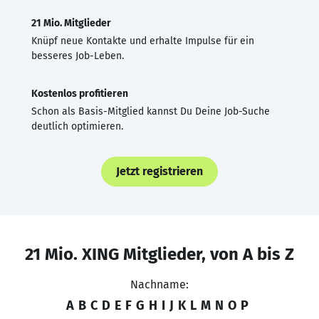
21 Mio. Mitglieder
Knüpf neue Kontakte und erhalte Impulse für ein
besseres Job-Leben.
Kostenlos profitieren
Schon als Basis-Mitglied kannst Du Deine Job-Suche
deutlich optimieren.
Jetzt registrieren
21 Mio. XING Mitglieder, von A bis Z
Nachname:
A
B
C
D
E
F
G
H
I
J
K
L
M
N
O
P