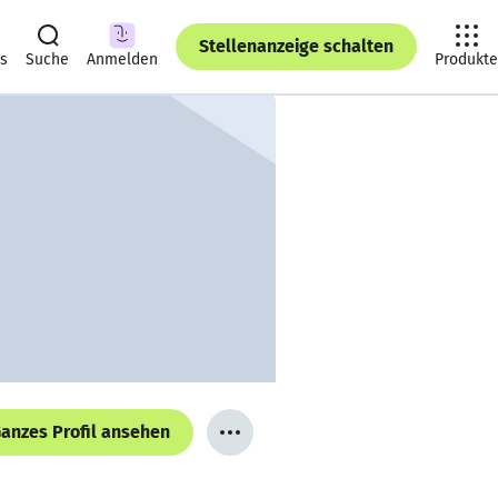
Stellenanzeige schalten
ts
Suche
Anmelden
Produkte
anzes Profil ansehen