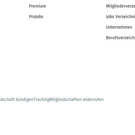
Premium
Mitgliederverz
ProJobs
Jobs Verzeichn
Unternehmen
Berufsverzeich
edschaft kündigen
Tracking
Mitgliedschaften widerrufen