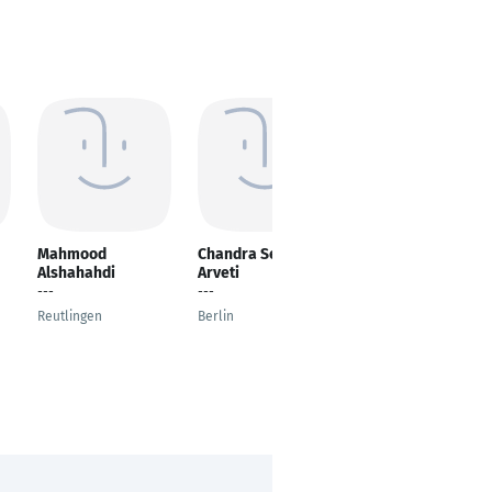
Mahmood
Chandra Sekhar
Wafa Mohamed
Alshahahdi
Arveti
---
---
---
Berlin
Reutlingen
Berlin