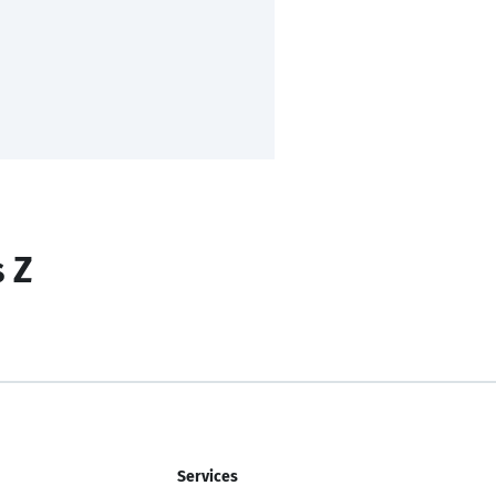
s Z
Services