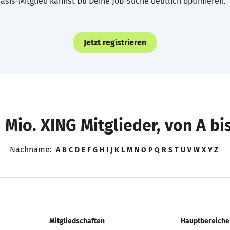
asis-Mitglied kannst Du Deine Job-Suche deutlich optimieren.
Jetzt registrieren
 Mio. XING Mitglieder, von A bi
Nachname:
A
B
C
D
E
F
G
H
I
J
K
L
M
N
O
P
Q
R
S
T
U
V
W
X
Y
Z
Mitgliedschaften
Hauptbereiche