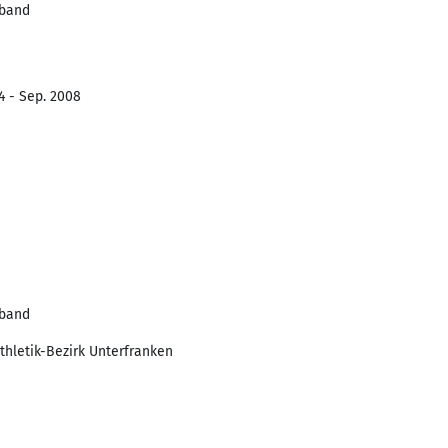
rband
4 - Sep. 2008
rband
thletik-Bezirk Unterfranken