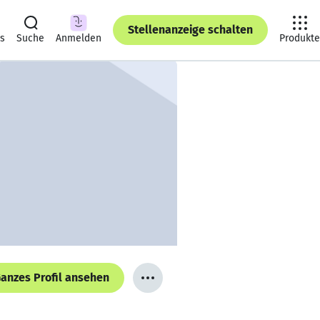
Stellenanzeige schalten
ts
Suche
Anmelden
Produkte
anzes Profil ansehen