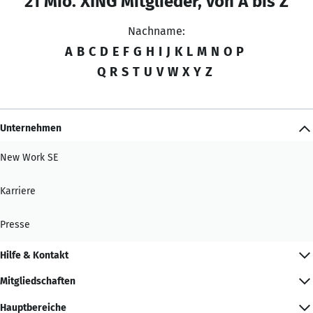
21 Mio. XING Mitglieder, von A bis Z
Nachname:
A
B
C
D
E
F
G
H
I
J
K
L
M
N
O
P
Q
R
S
T
U
V
W
X
Y
Z
Unternehmen
New Work SE
Karriere
Presse
Hilfe & Kontakt
Mitgliedschaften
Hauptbereiche