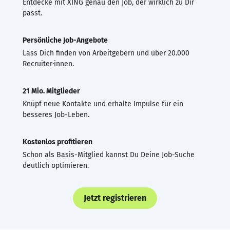
Entdecke mit XING genau den Job, der wirklich zu Dir
passt.
Persönliche Job-Angebote
Lass Dich finden von Arbeitgebern und über 20.000
Recruiter·innen.
21 Mio. Mitglieder
Knüpf neue Kontakte und erhalte Impulse für ein
besseres Job-Leben.
Kostenlos profitieren
Schon als Basis-Mitglied kannst Du Deine Job-Suche
deutlich optimieren.
Jetzt registrieren