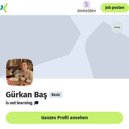
Job posten
Anmelden
Gürkan Baş
Basis
is out learning. 🎓
Ganzes Profil ansehen