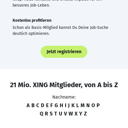
besseres Job-Leben.
Kostenlos profitieren
Schon als Basis-Mitglied kannst Du Deine Job-Suche
deutlich optimieren.
Jetzt registrieren
21 Mio. XING Mitglieder, von A bis Z
Nachname:
A
B
C
D
E
F
G
H
I
J
K
L
M
N
O
P
Q
R
S
T
U
V
W
X
Y
Z