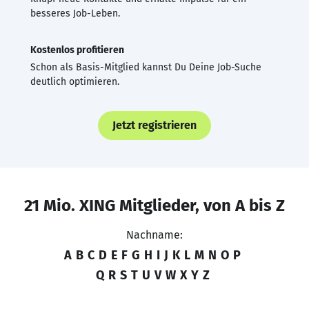
besseres Job-Leben.
Kostenlos profitieren
Schon als Basis-Mitglied kannst Du Deine Job-Suche
deutlich optimieren.
Jetzt registrieren
21 Mio. XING Mitglieder, von A bis Z
Nachname:
A
B
C
D
E
F
G
H
I
J
K
L
M
N
O
P
Q
R
S
T
U
V
W
X
Y
Z