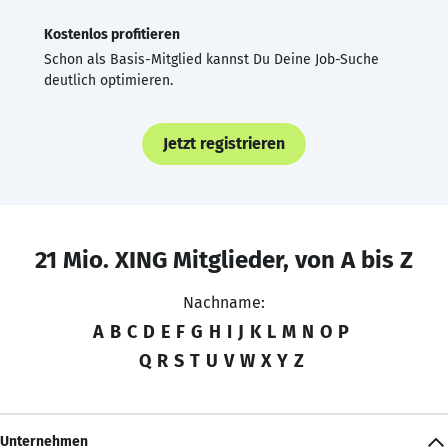
Kostenlos profitieren
Schon als Basis-Mitglied kannst Du Deine Job-Suche
deutlich optimieren.
Jetzt registrieren
21 Mio. XING Mitglieder, von A bis Z
Nachname:
A
B
C
D
E
F
G
H
I
J
K
L
M
N
O
P
Q
R
S
T
U
V
W
X
Y
Z
Unternehmen