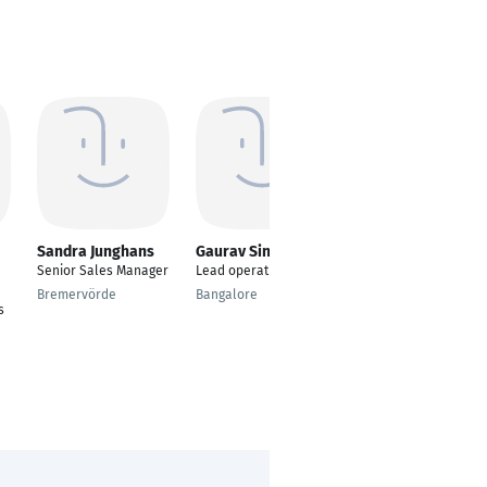
Sandra Junghans
Gaurav Singhal
Michael Unterberg
Senior Sales Manager
Lead operations
Zertifizierter
Automobilverkäufer
Bremervörde
Bangalore
s
Bietigheim-Bissingen