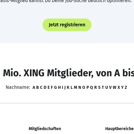
asis-Mitglied kannst Du Deine Job-Suche deutlich optimieren.
Jetzt registrieren
 Mio. XING Mitglieder, von A bi
Nachname:
A
B
C
D
E
F
G
H
I
J
K
L
M
N
O
P
Q
R
S
T
U
V
W
X
Y
Z
Mitgliedschaften
Hauptbereiche