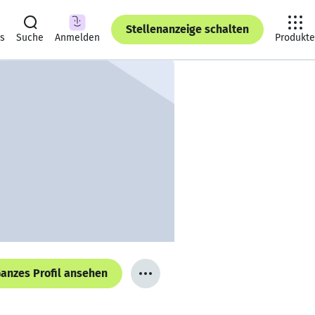
Stellenanzeige schalten
ts
Suche
Anmelden
Produkte
anzes Profil ansehen