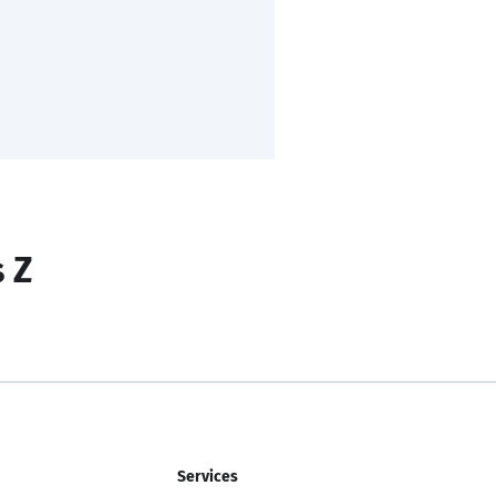
s Z
Services