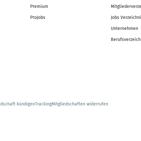
Premium
Mitgliederverz
ProJobs
Jobs Verzeichn
Unternehmen
Berufsverzeich
edschaft kündigen
Tracking
Mitgliedschaften widerrufen