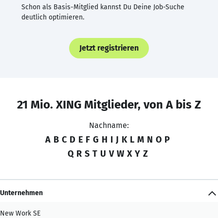
Schon als Basis-Mitglied kannst Du Deine Job-Suche
deutlich optimieren.
Jetzt registrieren
21 Mio. XING Mitglieder, von A bis Z
Nachname:
A
B
C
D
E
F
G
H
I
J
K
L
M
N
O
P
Q
R
S
T
U
V
W
X
Y
Z
Unternehmen
New Work SE