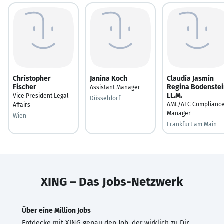
Christopher
Janina Koch
Claudia Jasmin
Fischer
Regina Bodenstei
Assistant Manager
LL.M.
Vice President Legal
Düsseldorf
AML/AFC Complianc
Affairs
Manager
Wien
Frankfurt am Main
XING – Das Jobs-Netzwerk
Über eine Million Jobs
Entdecke mit XING genau den Job, der wirklich zu Dir