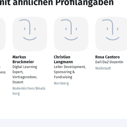
mit ähnlichen Profilangaben
Markus
Christian
Rosa Cantoro
Bruckmeier
Langmann
DaF/DaZ-Dozentin
Digital Learning
Leiter Development,
-
Waibstadt
Expert,
Sponsoring &
ness
Vortragsredner,
Fundraising
Dozent
Nürnberg
Bodenkirchen/Binabi
burg