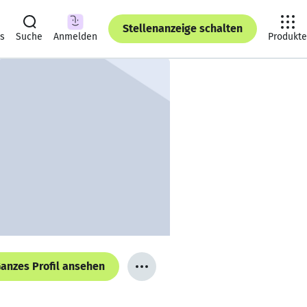
Stellenanzeige schalten
ts
Suche
Anmelden
Produkte
anzes Profil ansehen