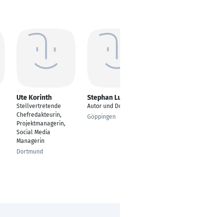
Ute Korinth
Stephan Ludwig
Friederike Hauffe
Stellvertretende
Autor und Dozent
Geschäftsführerin
Chefredakteurin,
Göppingen
Berlin
Projektmanagerin,
Social Media
Managerin
Dortmund