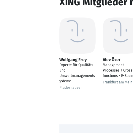
XING Mitglieder 
Wolfgang Frey
Alev Özer
Experte für Qualitäts-
Management
und
Processes / Cross
Umweltmanagements
functions - E-Busi
ysteme
Frankfurt am Main
Plüderhausen