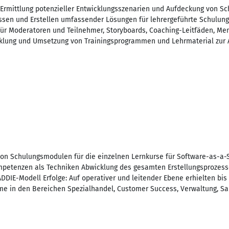
 Ermittlung potenzieller Entwicklungsszenarien und Aufdeckung von 
sen und Erstellen umfassender Lösungen für lehrergeführte Schulunge
n für Moderatoren und Teilnehmer, Storyboards, Coaching-Leitfäden, 
cklung und Umsetzung von Trainingsprogrammen und Lehrmaterial zur A
von Schulungsmodulen für die einzelnen Lernkurse für Software-as-a
petenzen als Techniken Abwicklung des gesamten Erstellungsprozesse
DIE-Modell Erfolge: Auf operativer und leitender Ebene erhielten bis
e in den Bereichen Spezialhandel, Customer Success, Verwaltung, Sa