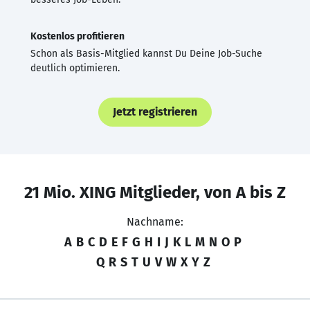
Kostenlos profitieren
Schon als Basis-Mitglied kannst Du Deine Job-Suche
deutlich optimieren.
Jetzt registrieren
21 Mio. XING Mitglieder, von A bis Z
Nachname:
A
B
C
D
E
F
G
H
I
J
K
L
M
N
O
P
Q
R
S
T
U
V
W
X
Y
Z