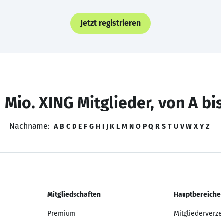
Jetzt registrieren
 Mio. XING Mitglieder, von A bi
Nachname:
A
B
C
D
E
F
G
H
I
J
K
L
M
N
O
P
Q
R
S
T
U
V
W
X
Y
Z
Mitgliedschaften
Hauptbereiche
Premium
Mitgliederverz