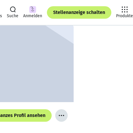
Stellenanzeige schalten
ts
Suche
Anmelden
Produkte
anzes Profil ansehen