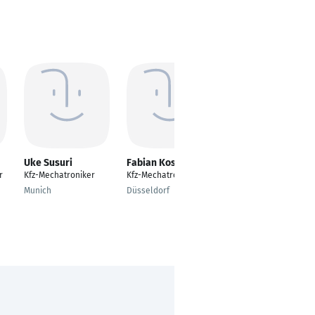
Uke Susuri
Fabian Kostkowski
Cynthia
Bamberger
r
Kfz-Mechatroniker
Kfz-Mechatroniker
---
Munich
Düsseldorf
Nürnberg