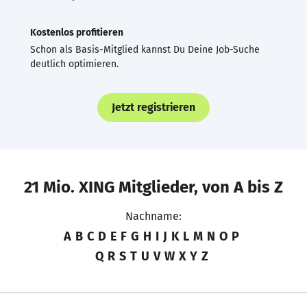
Kostenlos profitieren
Schon als Basis-Mitglied kannst Du Deine Job-Suche
deutlich optimieren.
Jetzt registrieren
21 Mio. XING Mitglieder, von A bis Z
Nachname:
A
B
C
D
E
F
G
H
I
J
K
L
M
N
O
P
Q
R
S
T
U
V
W
X
Y
Z