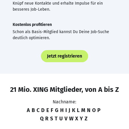
Knüpf neue Kontakte und erhalte Impulse für ein
besseres Job-Leben.
Kostenlos profitieren
Schon als Basis-Mitglied kannst Du Deine Job-Suche
deutlich optimieren.
Jetzt registrieren
21 Mio. XING Mitglieder, von A bis Z
Nachname:
A
B
C
D
E
F
G
H
I
J
K
L
M
N
O
P
Q
R
S
T
U
V
W
X
Y
Z