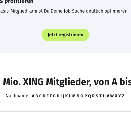
s profitieren
asis-Mitglied kannst Du Deine Job-Suche deutlich optimieren.
Jetzt registrieren
 Mio. XING Mitglieder, von A bi
Nachname:
A
B
C
D
E
F
G
H
I
J
K
L
M
N
O
P
Q
R
S
T
U
V
W
X
Y
Z