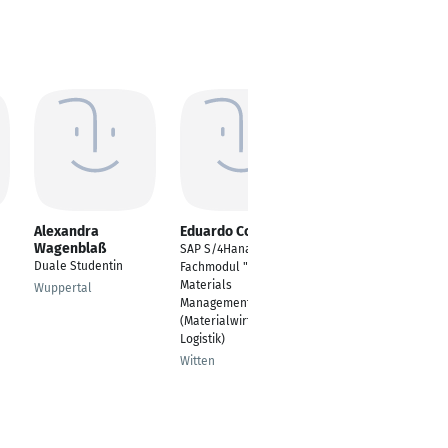
Alexandra
Eduardo Correia
Arthur Kammler
Wagenblaß
SAP S/4Hana
Team Lead Power
Duale Studentin
Fachmodul "MM"
Plattform
Materials
Wuppertal
Berlin
Management
(Materialwirtschaft &
Logistik)
Witten