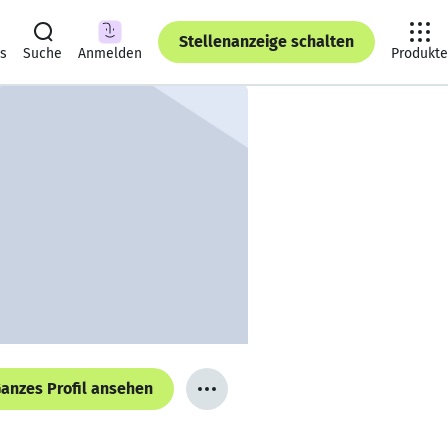
Stellenanzeige schalten
ts
Suche
Anmelden
Produkte
anzes Profil ansehen