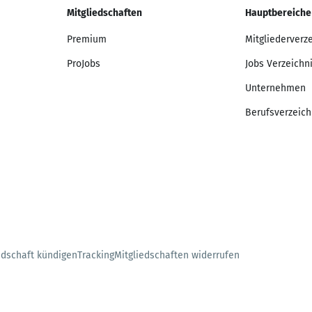
Mitgliedschaften
Hauptbereiche
Premium
Mitgliederverz
ProJobs
Jobs Verzeichn
Unternehmen
Berufsverzeich
edschaft kündigen
Tracking
Mitgliedschaften widerrufen