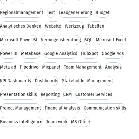
Regionalmanagement
Test
Leadgenerierung
Budget
Analytisches Denken
Website
Werkzeug
Tabellen
Microsoft Power BI
Vermögensberatung
SQL
Microsoft Excel
Power BI
Metabase
Google Analytics
HubSpot
Google Ads
Meta ad
Pipedrive
Mixpanel
Team Management
Analysis
KPI Dashboards
Dashboards
Stakeholder Management
Presentation skills
Reporting
CRM
Customer Services
Project Management
Financial Analysis
Communication skills
Business Intelligence
Team work
MS Office