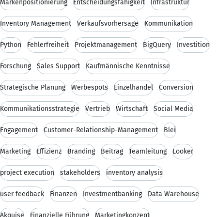
Markenpositionierung
Entscheidungsfähigkeit
Infrastruktur
Inventory Management
Verkaufsvorhersage
Kommunikation
Python
Fehlerfreiheit
Projektmanagement
BigQuery
Investition
Forschung
Sales Support
Kaufmännische Kenntnisse
Strategische Planung
Werbespots
Einzelhandel
Conversion
Kommunikationsstrategie
Vertrieb
Wirtschaft
Social Media
Engagement
Customer-Relationship-Management
Blei
Marketing
Effizienz
Branding
Beitrag
Teamleitung
Looker
project execution
stakeholders
inventory analysis
user feedback
Finanzen
Investmentbanking
Data Warehouse
Akquise
Finanzielle Führung
Marketingkonzept