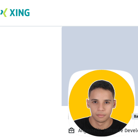
Hamza Manssor
Ba
Angestellt, Software Develo