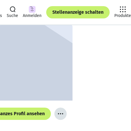
Stellenanzeige schalten
ts
Suche
Anmelden
Produkte
anzes Profil ansehen