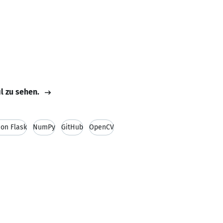
il zu sehen.
on Flask
NumPy
GitHub
OpenCV