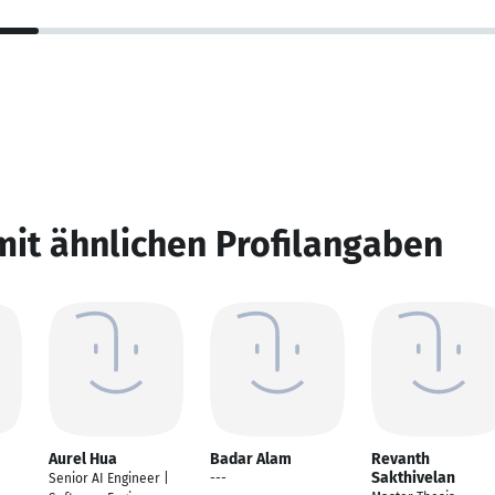
mit ähnlichen Profilangaben
Aurel Hua
Badar Alam
Revanth
Sakthivelan
Senior AI Engineer |
---