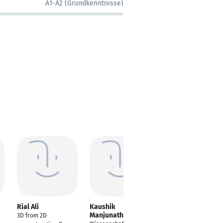
A1-A2 (Grundkenntnisse)
Rial Ali
Kaushik
John Rothman
Manjunatha
3D from 2D
AI/ML Engineer