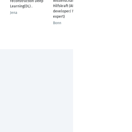
Wissenschaftliche
reconstruction Deep
Duisburg
Hilfskraft (AI audit
Learning(DL) .
developer/ ML
Jena
expert)
Bonn