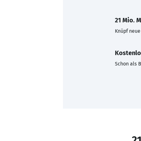
21 Mio. M
Knüpf neue 
Kostenlo
Schon als B
21