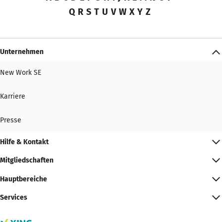
Q
R
S
T
U
V
W
X
Y
Z
Unternehmen
New Work SE
Karriere
Presse
Hilfe & Kontakt
Mitgliedschaften
Hauptbereiche
Services