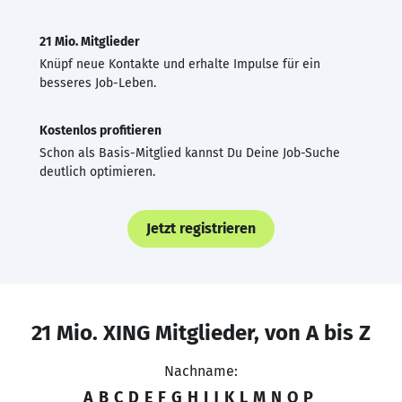
21 Mio. Mitglieder
Knüpf neue Kontakte und erhalte Impulse für ein
besseres Job-Leben.
Kostenlos profitieren
Schon als Basis-Mitglied kannst Du Deine Job-Suche
deutlich optimieren.
Jetzt registrieren
21 Mio. XING Mitglieder, von A bis Z
Nachname:
A
B
C
D
E
F
G
H
I
J
K
L
M
N
O
P