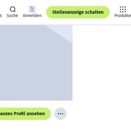
Stellenanzeige schalten
ts
Suche
Anmelden
Produkte
anzes Profil ansehen