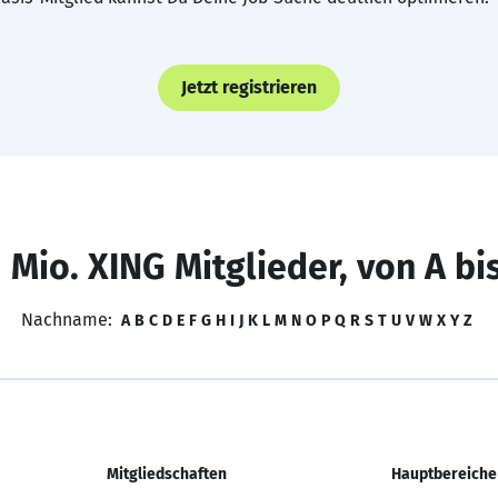
Jetzt registrieren
 Mio. XING Mitglieder, von A bi
Nachname:
A
B
C
D
E
F
G
H
I
J
K
L
M
N
O
P
Q
R
S
T
U
V
W
X
Y
Z
Mitgliedschaften
Hauptbereiche