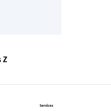
s Z
Services