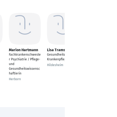
Marion Hartmann
Lisa Trams
Vivien Krüger
Fachkrankenschweste
Gesundheits- und
---
r Psychiatrie / Pflege-
Krankenpfleger
Berlin
und
Hildesheim
Gesundheitswissensc
haftlerin
Herborn