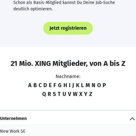
Schon als Basis-Mitglied kannst Du Deine Job-Suche
deutlich optimieren.
Jetzt registrieren
21 Mio. XING Mitglieder, von A bis Z
Nachname:
A
B
C
D
E
F
G
H
I
J
K
L
M
N
O
P
Q
R
S
T
U
V
W
X
Y
Z
Unternehmen
New Work SE