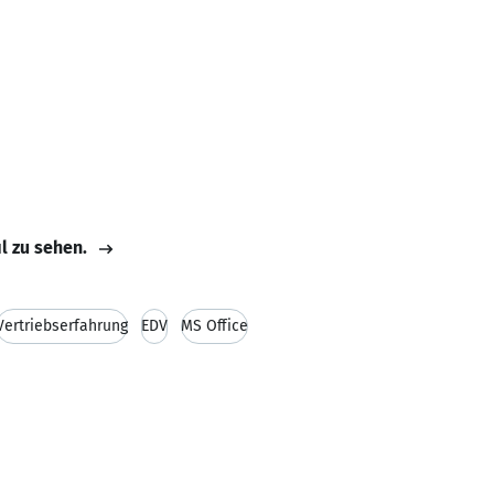
il zu sehen.
Vertriebserfahrung
EDV
MS Office