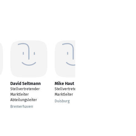
David Seltmann
Mike Haut
Oliver Schadt
Stellvertretender
Stellvertretender
Stellvertretender
Marktleiter
Marktleiter
Marktleiter
Abteilungsleiter
Duisburg
Vechelde,
Bremerhaven
Niedersachsen,
Deutschland