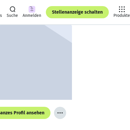
Stellenanzeige schalten
ts
Suche
Anmelden
Produkte
anzes Profil ansehen