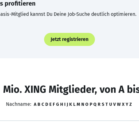
s profitieren
asis-Mitglied kannst Du Deine Job-Suche deutlich optimieren.
Jetzt registrieren
 Mio. XING Mitglieder, von A bi
Nachname:
A
B
C
D
E
F
G
H
I
J
K
L
M
N
O
P
Q
R
S
T
U
V
W
X
Y
Z