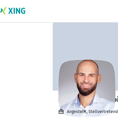
Hans Tobias Posp
Angestellt, Stellvertreten