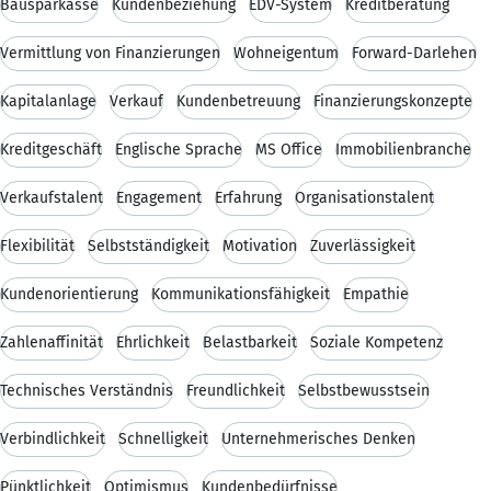
Bausparkasse
Kundenbeziehung
EDV-System
Kreditberatung
Vermittlung von Finanzierungen
Wohneigentum
Forward-Darlehen
Kapitalanlage
Verkauf
Kundenbetreuung
Finanzierungskonzepte
Kreditgeschäft
Englische Sprache
MS Office
Immobilienbranche
Verkaufstalent
Engagement
Erfahrung
Organisationstalent
Flexibilität
Selbstständigkeit
Motivation
Zuverlässigkeit
Kundenorientierung
Kommunikationsfähigkeit
Empathie
Zahlenaffinität
Ehrlichkeit
Belastbarkeit
Soziale Kompetenz
Technisches Verständnis
Freundlichkeit
Selbstbewusstsein
Verbindlichkeit
Schnelligkeit
Unternehmerisches Denken
Pünktlichkeit
Optimismus
Kundenbedürfnisse