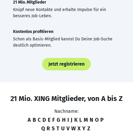
21 Mio. Mitglieder
Knüpf neue Kontakte und erhalte Impulse für ein
besseres Job-Leben.
Kostenlos profitieren
Schon als Basis-Mitglied kannst Du Deine Job-Suche
deutlich optimieren.
Jetzt registrieren
21 Mio. XING Mitglieder, von A bis Z
Nachname:
A
B
C
D
E
F
G
H
I
J
K
L
M
N
O
P
Q
R
S
T
U
V
W
X
Y
Z