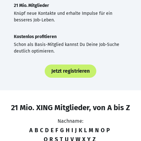
21 Mio. Mitglieder
Knüpf neue Kontakte und erhalte Impulse für ein
besseres Job-Leben.
Kostenlos profitieren
Schon als Basis-Mitglied kannst Du Deine Job-Suche
deutlich optimieren.
Jetzt registrieren
21 Mio. XING Mitglieder, von A bis Z
Nachname:
A
B
C
D
E
F
G
H
I
J
K
L
M
N
O
P
Q
R
S
T
U
V
W
X
Y
Z