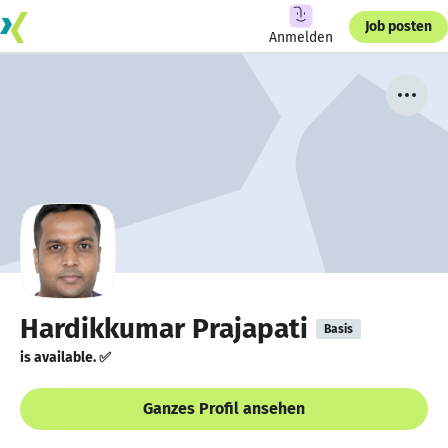
Job posten
Anmelden
Hardikkumar Prajapati
Basis
is available. ✅
Ganzes Profil ansehen